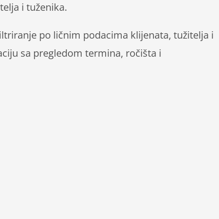
telja i tuženika.
riranje po ličnim podacima klijenata, tužitelja i
aciju sa pregledom termina, ročišta i
CLARIS je modularni integrisani knjigovodstveni
Sastoji se od 11 modula. Moduli ugrađeni u ovo 
funkcionisati samostalno. Moduli zastupljeni u
FIN, KALK, KIF/KUF, LAB, MAT i SIFAR.
Ovaj integrisani knjigovodstveni paket vrši sv
Od importovanja kontiranih naloga za knjiženje