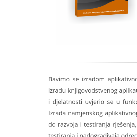
Bavimo se izradom aplikativno
izradu knjigovodstvenog aplikati
i djelatnosti uvjerio se u funk
Izrada namjenskog aplikativno
do razvoja i testiranja rješenj
testiranja i nadograđivaja odr