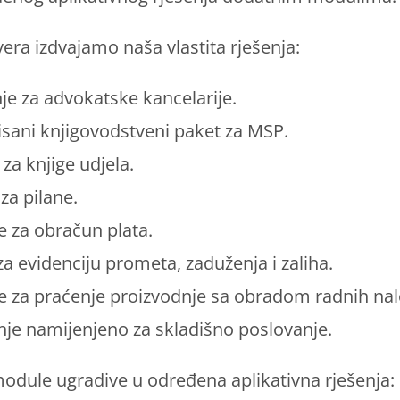
vera izdvajamo naša vlastita rješenja:
je za advokatske kancelarije.
isani knjigovodstveni paket za MSP.
za knjige udjela.
 za pilane.
e za obračun plata.
za evidenciju prometa, zaduženja i zaliha.
je za praćenje proizvodnje sa obradom radnih nal
nje namijenjeno za skladišno poslovanje.
odule ugradive u određena aplikativna rješenja: