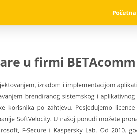
Početna
are u firmi BETAcomm 
ektovanjem, izradom i implementacijom aplikati
vanjem brendiranog sistemskog i aplikativnog so
e korisnika po zahtjevu. Posjedujemo licence
panije
SoftVelocity
. U našoj ponudi možete pronać
rosoft
,
F-Secure
i
Kaspersky Lab
. Od 2010. go