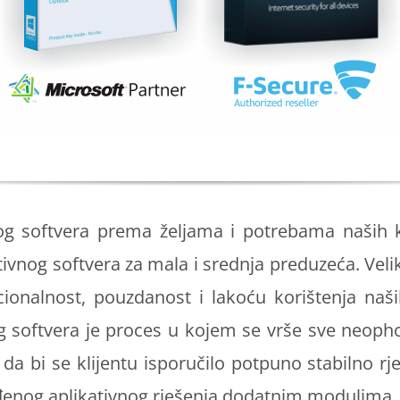
g softvera prema željama i potrebama naših kli
vnog softvera za mala i srednja preduzeća. Veliki 
cionalnost, pouzdanost i lakoću korištenja naših
g softvera je proces u kojem se vrše sve neopho
a, da bi se klijentu isporučilo potpuno stabilno 
eđenog aplikativnog rješenja dodatnim modulima.