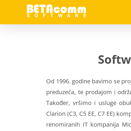
Skip
to
content
Softw
Od 1996. godine bavimo se proj
preduzeća, te prodajom i održa
Također, vršimo i usluge obuk
Clarion
(C3, C5 EE, C7 EE) kom
renomiranih IT kompanija
Mic